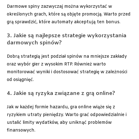
Darmowe spiny zazwyczaj można wykorzystać w
określonych grach, które są objęte promocją. Warto przed
grą sprawdzić, które automaty akceptują ten bonus.
3. Jakie są najlepsze strategie wykorzystania
darmowych spinów?
Dobrą strategią jest podział spinów na mniejsze zakłady
oraz wybór gier z wysokim RTP. Również warto
monitorować wyniki i dostosować strategię w zależności
od osiągnięć.
4. Jakie są ryzyka związane z grą online?
Jak w każdej formie hazardu, gra online wiąże się z
ryzykiem utraty pieniędzy. Warto grać odpowiedzialnie i
ustalić limity wydatków, aby uniknąć problemów
finansowych.