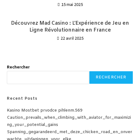
15 mai 2025
Découvrez Mad Casino : L’Expérience de Jeu en
Ligne Révolutionnaire en France
22 avril 2025
Rechercher
RECHERCHER
Recent Posts
Kasino Mostbet prvodce pihlenm.569
Caution_prevails_when_climbing_with_aviator_for_maximizi
ng_your_potential_gains
Spanning_gegarandeerd_met_deze_chicken_road_en_onver
wachte_uitdagingen_voor_elke