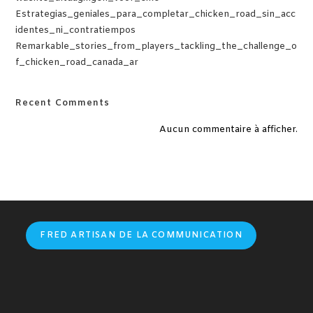
Estrategias_geniales_para_completar_chicken_road_sin_acc
identes_ni_contratiempos
Remarkable_stories_from_players_tackling_the_challenge_o
f_chicken_road_canada_ar
Recent Comments
Aucun commentaire à afficher.
FRED ARTISAN DE LA COMMUNICATION