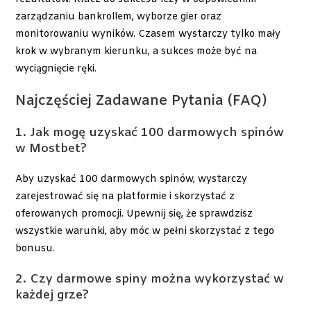
zarządzaniu bankrollem, wyborze gier oraz
monitorowaniu wyników. Czasem wystarczy tylko mały
krok w wybranym kierunku, a sukces może być na
wyciągnięcie ręki.
Najczęściej Zadawane Pytania (FAQ)
1. Jak mogę uzyskać 100 darmowych spinów
w Mostbet?
Aby uzyskać 100 darmowych spinów, wystarczy
zarejestrować się na platformie i skorzystać z
oferowanych promocji. Upewnij się, że sprawdzisz
wszystkie warunki, aby móc w pełni skorzystać z tego
bonusu.
2. Czy darmowe spiny można wykorzystać w
każdej grze?