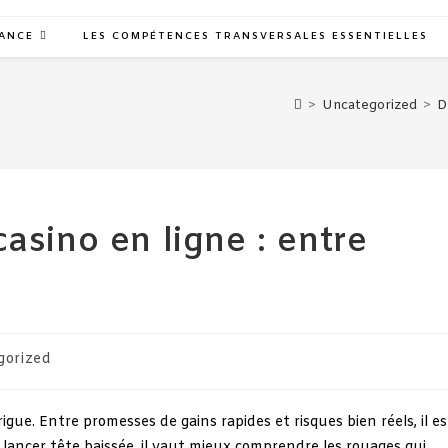
FANCE
LES COMPÉTENCES TRANSVERSALES ESSENTIELLES
>
Uncategorized
>
D
asino en ligne : entre
gorized
igue. Entre promesses de gains rapides et risques bien réels, il es
se lancer tête baissée, il vaut mieux comprendre les rouages qui