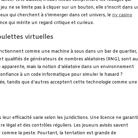
u ne se limite pas à cliquer sur un bouton, elle s’inscrit dans 
eux qui cherchent à s’immerger dans cet univers, le
nv casino
ce qui mérite un regard critique et curieux.
ulettes virtuelles
fonctionnent comme une machine à sous dans un bar de quartier,
vent qualifiés de générateurs de nombres aléatoires (RNG), sont au
é apparente, mais la notion d’aléatoire dans un environnement
 confiance à un code informatique pour simuler le hasard ?
sée, tandis que d’autres acceptent cette technologie comme une
leur efficacité varie selon les juridictions. Une licence ne garant
re légal et des contrôles réguliers. Les joueurs avisés savent
er comme la peste. Pourtant, la tentation est grande de