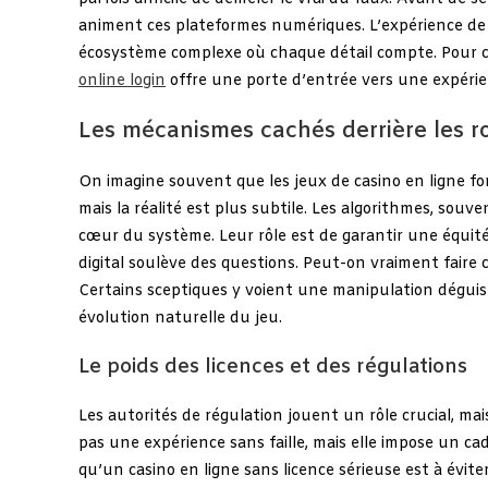
animent ces plateformes numériques. L’expérience de je
écosystème complexe où chaque détail compte. Pour c
online login
offre une porte d’entrée vers une expérien
Les mécanismes cachés derrière les ro
On imagine souvent que les jeux de casino en ligne 
mais la réalité est plus subtile. Les algorithmes, sou
cœur du système. Leur rôle est de garantir une équit
digital soulève des questions. Peut-on vraiment faire
Certains sceptiques y voient une manipulation dégui
évolution naturelle du jeu.
Le poids des licences et des régulations
Les autorités de régulation jouent un rôle crucial, mais 
pas une expérience sans faille, mais elle impose un cad
qu’un casino en ligne sans licence sérieuse est à évit