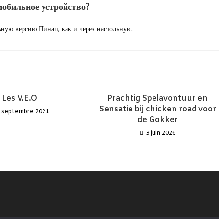
мобильное устройство?
ьную версию Пинап, как и через настольную.
Les V.E.O
Prachtig Spelavontuur en
Sensatie bij chicken road voor
 septembre 2021
de Gokker
3 juin 2026