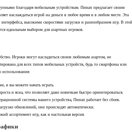
ступными благодаря мобильным устройствам. Пинап предлагает своим
яет наслаждаться игрой на деньги в любое время и в любом месте. Эта
м интерфейса, высокими скоростями загрузки и разнообразием игр. В это
тся идеальным выбором для азартных игроков.
обство. Игроки могут насладиться своим любимым азартом, не
ирована для всех типов мобильных устройств, будь то смартфоны или
о использования:
е, и вы можете начать играть.
роста и ясна, что позволяет даже новичкам быстро ориентироваться.
рационной системы вашего устройства, Пинап работает без сбоев.
агрузке обновлений, они происходят автоматически.
ий ассортимент игр, как и настольная версия.
графики