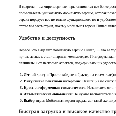
В современном мире азартные игры становятся все более до
пользователям уникальную мобильную версию, которая позвол
версия порадует вас не только функционалом, но и удобство
статье мы рассмотрим, почему мобильная версия Пинап являе
Удобство и доступность
Первое, что выделяет мобильную версию Пинап, — это ее уд
привязываясь к стационарным компьютерам. Платформа адапт
планшеты. Вот несколько аспектов, подчеркивающих удобств
Легкий доступ:
Просто зайдите в браузер на своем телефон
Интуитивно понятный интерфейс:
Навигация по сайту п
Кроссплатформенная совместимость:
Независимо от опе
Автоматические обновления:
Не нужно беспокоиться о з
Выбор игры:
Мобильная версия предлагает такой же широк
Быстрая загрузка и высокое качество 