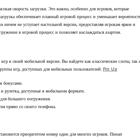
кая скорость загрузки. Это важно, особенно для игроков, которые
загрузка обеспечивает плавный игровой процесс и уменьшает вероятност
и ничем не уступает настольной версии, предоставляя игрокам яркое и
гружение в игровой процесс и позволяет наслаждаться азартом.
игр в своей мобильной версии. Вы найдете как классические слоты, так 
руппы игр, доступных для мобильных пользователей:
Pin Up
и бонусами.
и рулетка, доступные в мобильном формате.
для большего погружения.
я прямо со своего телефона.
ь становится приоритетом номер один для многих игроков. Пинап