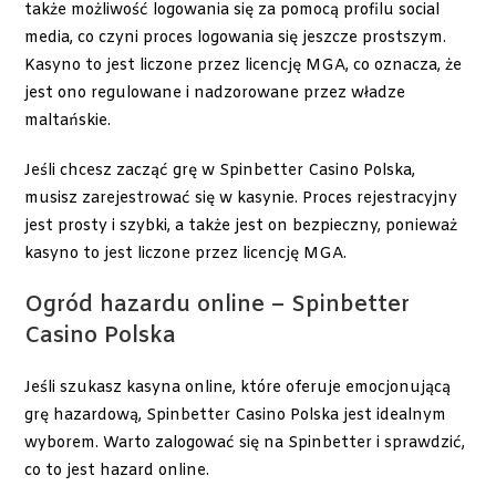
także możliwość logowania się za pomocą profilu social
media, co czyni proces logowania się jeszcze prostszym.
Kasyno to jest liczone przez licencję MGA, co oznacza, że
jest ono regulowane i nadzorowane przez władze
maltańskie.
Jeśli chcesz zacząć grę w Spinbetter Casino Polska,
musisz zarejestrować się w kasynie. Proces rejestracyjny
jest prosty i szybki, a także jest on bezpieczny, ponieważ
kasyno to jest liczone przez licencję MGA.
Ogród hazardu online – Spinbetter
Casino Polska
Jeśli szukasz kasyna online, które oferuje emocjonującą
grę hazardową, Spinbetter Casino Polska jest idealnym
wyborem. Warto zalogować się na Spinbetter i sprawdzić,
co to jest hazard online.