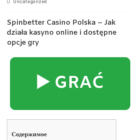
Uncategorized
Spinbetter Casino Polska – Jak
działa kasyno online i dostępne
opcje gry
▶️ GRAĆ
Содержимое