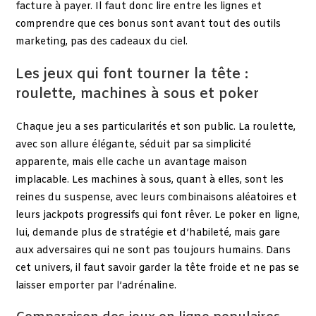
facture à payer. Il faut donc lire entre les lignes et
comprendre que ces bonus sont avant tout des outils
marketing, pas des cadeaux du ciel.
Les jeux qui font tourner la tête :
roulette, machines à sous et poker
Chaque jeu a ses particularités et son public. La roulette,
avec son allure élégante, séduit par sa simplicité
apparente, mais elle cache un avantage maison
implacable. Les machines à sous, quant à elles, sont les
reines du suspense, avec leurs combinaisons aléatoires et
leurs jackpots progressifs qui font rêver. Le poker en ligne,
lui, demande plus de stratégie et d’habileté, mais gare
aux adversaires qui ne sont pas toujours humains. Dans
cet univers, il faut savoir garder la tête froide et ne pas se
laisser emporter par l’adrénaline.