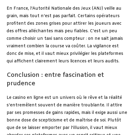
En France, l’Autorité Nationale des Jeux (ANJ) veille au
grain, mais tout n’est pas parfait. Certains opérateurs
profitent des zones grises pour attirer les joueurs avec
des offres alléchantes mais peu fiables. C’est un peu
comme choisir un taxi sans compteur : on ne sait jamais
vraiment combien la course va coûter. La vigilance est
donc de mise, et il vaut mieux privilégier les plateformes
qui affichent clairement leurs licences et leurs audits.
Conclusion : entre fascination et
prudence
Le casino en ligne est un univers où le rêve et la réalité
s’entremêlent souvent de manière troublante. Il attire
par ses promesses de gains rapides, mais il exige aussi une
bonne dose de scepticisme et de maîtrise de soi. Plutôt
que de se laisser emporter par l’illusion, il vaut mieux