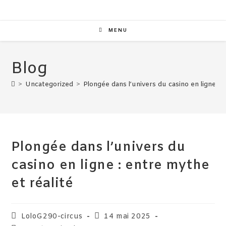
MENU
Blog
>
Uncategorized
>
Plongée dans l’univers du casino en ligne : 
Plongée dans l’univers du
casino en ligne : entre mythe
et réalité
LoloG290-circus
14 mai 2025