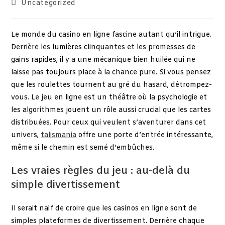
Uncategorized
Le monde du casino en ligne fascine autant qu’il intrigue.
Derrière les lumières clinquantes et les promesses de
gains rapides, il y a une mécanique bien huilée qui ne
laisse pas toujours place à la chance pure. Si vous pensez
que les roulettes tournent au gré du hasard, détrompez-
vous. Le jeu en ligne est un théâtre où la psychologie et
les algorithmes jouent un rôle aussi crucial que les cartes
distribuées. Pour ceux qui veulent s’aventurer dans cet
univers,
talismania
offre une porte d’entrée intéressante,
même si le chemin est semé d’embûches.
Les vraies règles du jeu : au-delà du
simple divertissement
Il serait naïf de croire que les casinos en ligne sont de
simples plateformes de divertissement. Derrière chaque