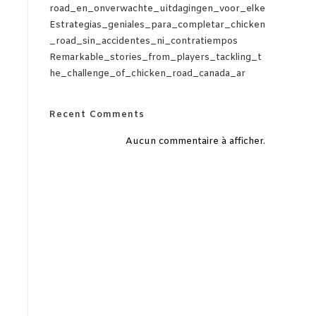
road_en_onverwachte_uitdagingen_voor_elke
Estrategias_geniales_para_completar_chicken
_road_sin_accidentes_ni_contratiempos
Remarkable_stories_from_players_tackling_t
he_challenge_of_chicken_road_canada_ar
Recent Comments
Aucun commentaire à afficher.