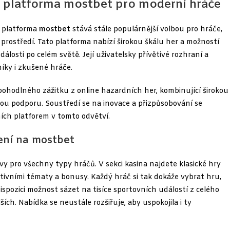
ní platforma mostbet pro moderní hráče
e platforma
mostbet
stává stále populárnější volbou pro hráče,
é prostředí. Tato platforma nabízí širokou škálu her a možností
álosti po celém světě. Její uživatelsky přívětivé rozhraní a
níky i zkušené hráče.
hodlného zážitku z online hazardních her, kombinující širokou
kou podporu. Soustředí se na inovace a přizpůsobování se
ních platforem v tomto odvětví.
ení na mostbet
y pro všechny typy hráčů. V sekci kasina najdete klasické hry
raktivními tématy a bonusy. Každý hráč si tak dokáže vybrat hru,
ispozici možnost sázet na tisíce sportovních událostí z celého
ších. Nabídka se neustále rozšiřuje, aby uspokojila i ty