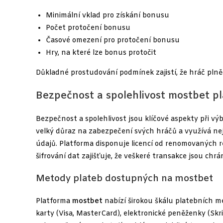
Minimální vklad pro získání bonusu
Počet protočení bonusu
Časové omezení pro protočení bonusu
Hry, na které lze bonus protočit
Důkladné prostudování podmínek zajistí, že hráč plně 
Bezpečnost a spolehlivost mostbet p
Bezpečnost a spolehlivost jsou klíčové aspekty při vý
velký důraz na zabezpečení svých hráčů a využívá ne
údajů. Platforma disponuje licencí od renomovaných reg
šifrování dat zajišťuje, že veškeré transakce jsou ch
Metody plateb dostupných na mostbet
Platforma
mostbet
nabízí širokou škálu platebních me
karty (Visa, MasterCard), elektronické peněženky (Skr