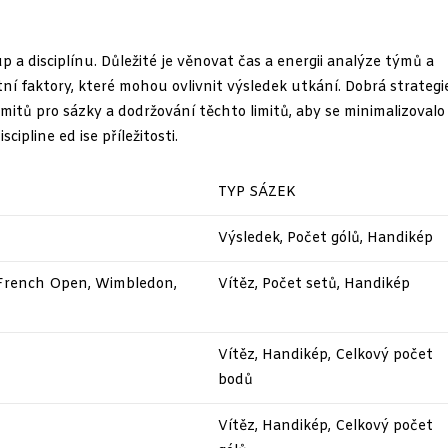
p a disciplínu. Důležité je věnovat čas a energii analýze týmů a
ní faktory, které mohou ovlivnit výsledek utkání. Dobrá strategi
limitů pro sázky a dodržování těchto limitů, aby se minimalizovalo
cipline ed ise příležitosti.
TYP SÁZEK
Výsledek, Počet gólů, Handikép
 French Open, Wimbledon,
Vítěz, Počet setů, Handikép
Vítěz, Handikép, Celkový počet
bodů
Vítěz, Handikép, Celkový počet