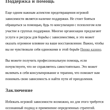
Поддержка и помощь
Еще одним важным аспектом предотвращения игровой
зависимости является наличие поддержки. Не стоит бояться
обращаться за помощью, будь то консультация с психологом или
участие в группах поддержки. Многие организации предлагают
услуги и ресурсы для борьбы с зависимостями, и это может
оказать огромное влияние на ваше восстановление. Важно, чтобы
вы не чувствовали себя одинокими в этой борьбе
Пинко казино
.
Вы можете получить профессиональную помощь, если
почувствуете, что не справляетесь самостоятельно. Это может
включать в себя консультирование и терапию, что поможет вам
понимать свою зависимость и найти пути её преодоления.
Заключение
Избежать игровой зависимости возможно, но для этого требуется
осознанный подход и применение определенных стратегий.