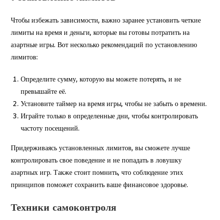
Чтобы избежать зависимости, важно заранее установить четкие
лимиты на время и деньги, которые вы готовы потратить на
азартные игры. Вот несколько рекомендаций по установлению
лимитов:
Определите сумму, которую вы можете потерять, и не
превышайте её.
Установите таймер на время игры, чтобы не забыть о времени.
Играйте только в определенные дни, чтобы контролировать
частоту посещений.
Придерживаясь установленных лимитов, вы сможете лучше
контролировать свое поведение и не попадать в ловушку
азартных игр. Также стоит помнить, что соблюдение этих
принципов поможет сохранить ваше финансовое здоровье.
Техники самоконтроля