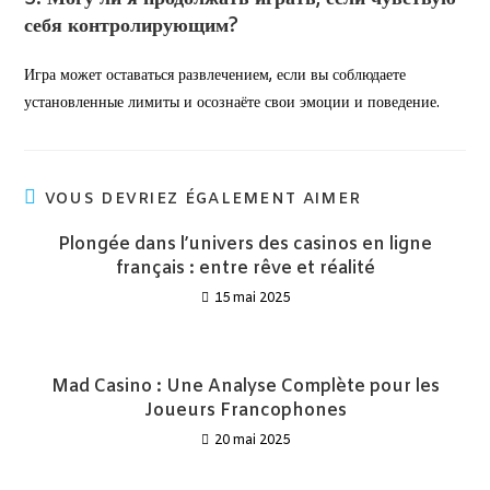
себя контролирующим?
Игра может оставаться развлечением, если вы соблюдаете
установленные лимиты и осознаёте свои эмоции и поведение.
VOUS DEVRIEZ ÉGALEMENT AIMER
Plongée dans l’univers des casinos en ligne
français : entre rêve et réalité
15 mai 2025
Mad Casino : Une Analyse Complète pour les
Joueurs Francophones
20 mai 2025