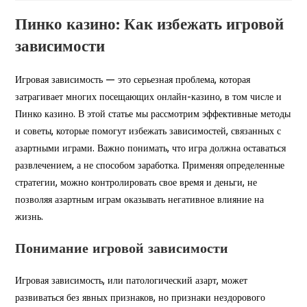
Пинко казино: Как избежать игровой
зависимости
Игровая зависимость — это серьезная проблема, которая
затрагивает многих посещающих онлайн-казино, в том числе и
Пинко казино. В этой статье мы рассмотрим эффективные методы
и советы, которые помогут избежать зависимостей, связанных с
азартными играми. Важно понимать, что игра должна оставаться
развлечением, а не способом заработка. Применяя определенные
стратегии, можно контролировать свое время и деньги, не
позволяя азартным играм оказывать негативное влияние на
жизнь.
Понимание игровой зависимости
Игровая зависимость, или патологический азарт, может
развиваться без явных признаков, но признаки нездорового