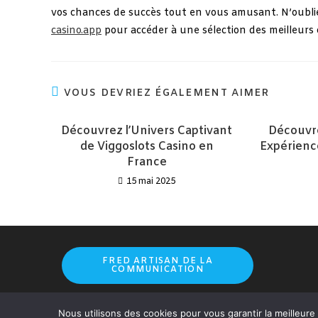
vos chances de succès tout en vous amusant. N’oubli
casino.app
pour accéder à une sélection des meilleurs 
VOUS DEVRIEZ ÉGALEMENT AIMER
Découvrez l’Univers Captivant
Découvre
de Viggoslots Casino en
Expérienc
France
15 mai 2025
FRED ARTISAN DE LA
COMMUNICATION
Nous utilisons des cookies pour vous garantir la meilleure