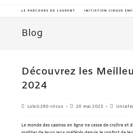
LE PARCOURS DE LAURENT
INITIATION CIRQUE EN
Blog
Découvrez les Meilleu
2024
LoloG290-circus
20 mai 2025
Uncate
Le monde des casinos en ligne ne cesse de croître et 
profiter de leurs jeux préférés depuis le confort de 