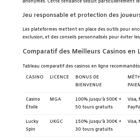
anonymes. Cette tendance séduit particulièrement les 
Jeu responsable et protection des joueur
Les plateformes mettent en place des outils pour enco
exclusion, et des conseils personnalisés pour éviter l
Comparatif des Meilleurs Casinos en 
Tableau comparatif des casinos en ligne recommandés
CASINO
LICENCE
BONUS DE
MÉTH
BIENVENUE
PAIE
Casino
MGA
100% jusqu’à 500€ +
Visa,
Étoile
50 tours gratuits
PayPa
Lucky
UKGC
150% jusqu’à 300€ +
Visa, 
Spin
30 tours gratuits