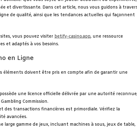
isée et divertissante. Dans cet article, nous vous guidons à traver
ligne de qualité, ainsi que les tendances actuelles qui façonnent
sites, vous pouvez visiter
betify-casino.app
, une ressource
es et adaptés à vos besoins.
ino en Ligne
rs éléments doivent être pris en compte afin de garantir une
ossède une licence officielle délivrée par une autorité reconnue
 Gambling Commission.
des transactions financières est primordiale. Vérifiez la
ité avancées.
e large gamme de jeux, incluant machines à sous, jeux de table,