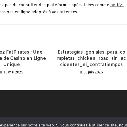
ez pas de consulter des plateformes spécialisées comme
betify-
casinos en ligne adaptés à vos attentes.
z FatPirates : Une
Estrategias_geniales_para_co
e de Casino en Ligne
mpletar_chicken_road_sin_ac
Unique
cidentes_ni_contratiempos
15 mai 2025
30 juin 2026
 expérience sur notre site web. Si vous continuez à utiliser ce site, no