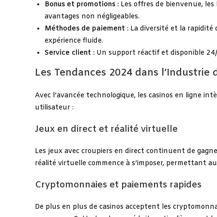
Bonus et promotions :
Les offres de bienvenue, les
avantages non négligeables.
Méthodes de paiement :
La diversité et la rapidit
expérience fluide.
Service client :
Un support réactif et disponible 24/
Les Tendances 2024 dans l’Industrie 
Avec l’avancée technologique, les casinos en ligne int
utilisateur :
Jeux en direct et réalité virtuelle
Les jeux avec croupiers en direct continuent de gagner 
réalité virtuelle commence à s’imposer, permettant au
Cryptomonnaies et paiements rapides
De plus en plus de casinos acceptent les cryptomonnai