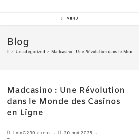
MENU
Blog
>
Uncategorized
>
Madcasino : Une Révolution dans le Monde 
Madcasino : Une Révolution
dans le Monde des Casinos
en Ligne
LoloG290-circus
20 mai 2025