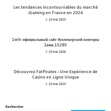
Les tendances incontournables du marché
iGaming en France en 2024
15 mai 2025
1win официальный сайт букмекерской конторы
1вин.15285
25 mai 2026
Découvrez FatPirates : Une Expérience de
Casino en Ligne Unique
15 mai 2025
Rechercher