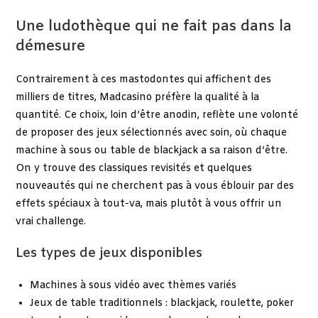
Une ludothèque qui ne fait pas dans la
démesure
Contrairement à ces mastodontes qui affichent des
milliers de titres, Madcasino préfère la qualité à la
quantité. Ce choix, loin d’être anodin, reflète une volonté
de proposer des jeux sélectionnés avec soin, où chaque
machine à sous ou table de blackjack a sa raison d’être.
On y trouve des classiques revisités et quelques
nouveautés qui ne cherchent pas à vous éblouir par des
effets spéciaux à tout-va, mais plutôt à vous offrir un
vrai challenge.
Les types de jeux disponibles
Machines à sous vidéo avec thèmes variés
Jeux de table traditionnels : blackjack, roulette, poker