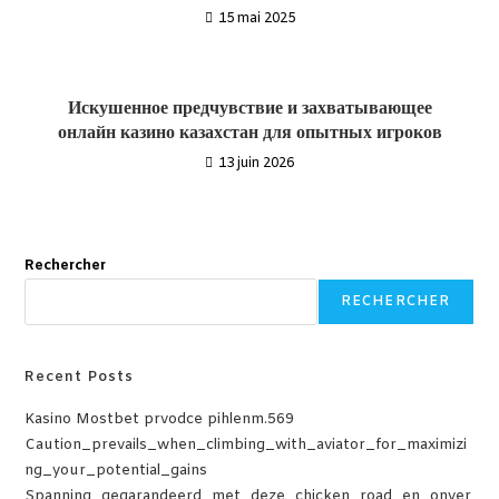
15 mai 2025
Искушенное предчувствие и захватывающее
онлайн казино казахстан для опытных игроков
13 juin 2026
Rechercher
RECHERCHER
Recent Posts
Kasino Mostbet prvodce pihlenm.569
Caution_prevails_when_climbing_with_aviator_for_maximizi
ng_your_potential_gains
Spanning_gegarandeerd_met_deze_chicken_road_en_onver