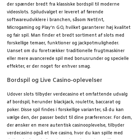
der spænder bredt fra klassiske bordspil til moderne
videoslots. Spiludvalget er leveret af førende
softwareudviklere i branchen, såsom NetEnt,
Microgaming og Play’n GO, hvilket garanterer høj kvalitet
og fair spil. Man finder et bredt sortiment af slots med
forskellige temaer, funktioner og jackpotmuligheder.
Uanset om du foretrækker traditionelle frugtmaskiner
eller mere avancerede spil med bonusrunder og specielle
effekter, er der noget for enhver smag.
Bordspil og Live Casino-oplevelser
Udover slots tilbyder verdecasino et omfattende udvalg
af bordspil, herunder blackjack, roulette, baccarat og
poker. Disse spil findes i forskellige varianter, så du kan
vælge den, der passer bedst til dine præferencer. For dem,
der ønsker en mere autentisk casinooplevelse, tilbyder
verdecasino også et live casino, hvor du kan spille med