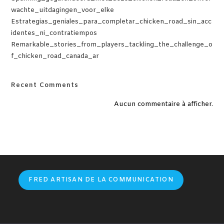
wachte_uitdagingen_voor_elke
Estrategias_geniales_para_completar_chicken_road_sin_acc
identes_ni_contratiempos
Remarkable_stories_from_players_tackling_the_challenge_o
f_chicken_road_canada_ar
Recent Comments
Aucun commentaire à afficher.
FRED ARTISAN DE LA COMMUNICATION