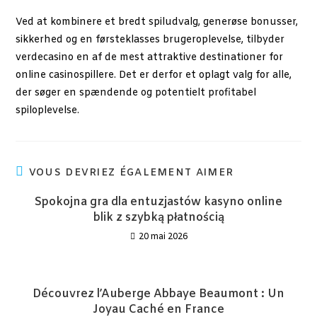
Ved at kombinere et bredt spiludvalg, generøse bonusser,
sikkerhed og en førsteklasses brugeroplevelse, tilbyder
verdecasino en af de mest attraktive destinationer for
online casinospillere. Det er derfor et oplagt valg for alle,
der søger en spændende og potentielt profitabel
spiloplevelse.
VOUS DEVRIEZ ÉGALEMENT AIMER
Spokojna gra dla entuzjastów kasyno online
blik z szybką płatnością
20 mai 2026
Découvrez l’Auberge Abbaye Beaumont : Un
Joyau Caché en France