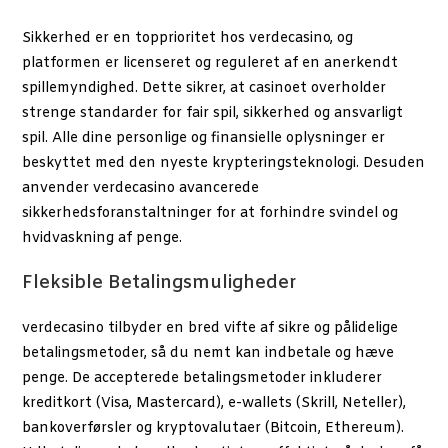
Sikkerhed er en topprioritet hos verdecasino, og
platformen er licenseret og reguleret af en anerkendt
spillemyndighed. Dette sikrer, at casinoet overholder
strenge standarder for fair spil, sikkerhed og ansvarligt
spil. Alle dine personlige og finansielle oplysninger er
beskyttet med den nyeste krypteringsteknologi. Desuden
anvender verdecasino avancerede
sikkerhedsforanstaltninger for at forhindre svindel og
hvidvaskning af penge.
Fleksible Betalingsmuligheder
verdecasino tilbyder en bred vifte af sikre og pålidelige
betalingsmetoder, så du nemt kan indbetale og hæve
penge. De accepterede betalingsmetoder inkluderer
kreditkort (Visa, Mastercard), e-wallets (Skrill, Neteller),
bankoverførsler og kryptovalutaer (Bitcoin, Ethereum).