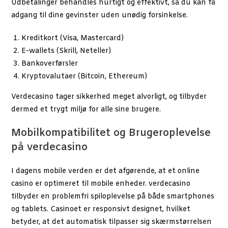
Udbetalinger behandles hurtigt og effektivt, så du kan få
adgang til dine gevinster uden unødig forsinkelse.
Kreditkort (Visa, Mastercard)
E-wallets (Skrill, Neteller)
Bankoverførsler
Kryptovalutaer (Bitcoin, Ethereum)
Verdecasino tager sikkerhed meget alvorligt, og tilbyder
dermed et trygt miljø for alle sine brugere.
Mobilkompatibilitet og Brugeroplevelse
på verdecasino
I dagens mobile verden er det afgørende, at et online
casino er optimeret til mobile enheder. verdecasino
tilbyder en problemfri spiloplevelse på både smartphones
og tablets. Casinoet er responsivt designet, hvilket
betyder, at det automatisk tilpasser sig skærmstørrelsen