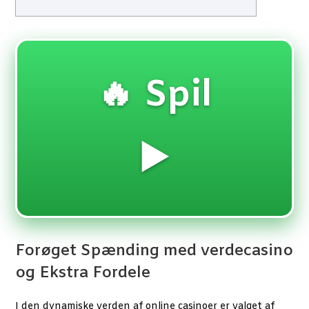
🔥 Spil
▶️
Forøget Spænding med verdecasino
og Ekstra Fordele
I den dynamiske verden af online casinoer er valget af