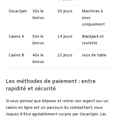
OscarSpin
30x le
30 jours
Machines à
bonus
sous
uniquement
Casino A
50x le
14 jours
Blackjack et
bonus
roulette
Casino B
40x le
21 jours
Jeux de table
bonus
Les méthodes de paiement : entre
rapidité et sécurité
Si vous pensez que déposer et retirer son argent sur un
casino en ligne est un parcours du combattant, vous
risquez d’être agréablement surpris par OscarSpin. Les