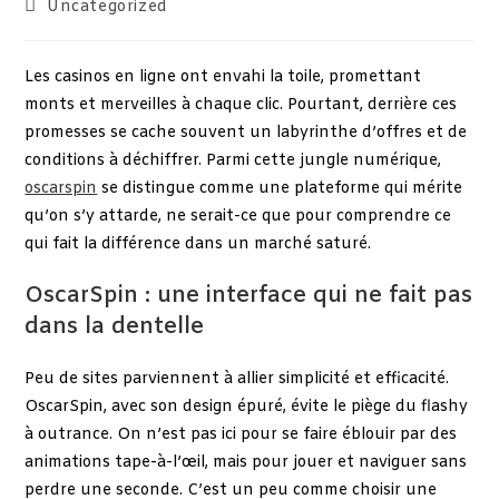
Uncategorized
Les casinos en ligne ont envahi la toile, promettant
monts et merveilles à chaque clic. Pourtant, derrière ces
promesses se cache souvent un labyrinthe d’offres et de
conditions à déchiffrer. Parmi cette jungle numérique,
oscarspin
se distingue comme une plateforme qui mérite
qu’on s’y attarde, ne serait-ce que pour comprendre ce
qui fait la différence dans un marché saturé.
OscarSpin : une interface qui ne fait pas
dans la dentelle
Peu de sites parviennent à allier simplicité et efficacité.
OscarSpin, avec son design épuré, évite le piège du flashy
à outrance. On n’est pas ici pour se faire éblouir par des
animations tape-à-l’œil, mais pour jouer et naviguer sans
perdre une seconde. C’est un peu comme choisir une