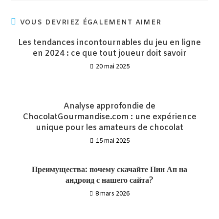
VOUS DEVRIEZ ÉGALEMENT AIMER
Les tendances incontournables du jeu en ligne
en 2024 : ce que tout joueur doit savoir
20 mai 2025
Analyse approfondie de
ChocolatGourmandise.com : une expérience
unique pour les amateurs de chocolat
15 mai 2025
Преимущества: почему скачайте Пин Ап на
андроид с нашего сайта?
8 mars 2026