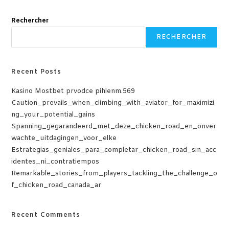
Rechercher
RECHERCHER
Recent Posts
Kasino Mostbet prvodce pihlenm.569
Caution_prevails_when_climbing_with_aviator_for_maximizi
ng_your_potential_gains
Spanning_gegarandeerd_met_deze_chicken_road_en_onver
wachte_uitdagingen_voor_elke
Estrategias_geniales_para_completar_chicken_road_sin_acc
identes_ni_contratiempos
Remarkable_stories_from_players_tackling_the_challenge_o
f_chicken_road_canada_ar
Recent Comments