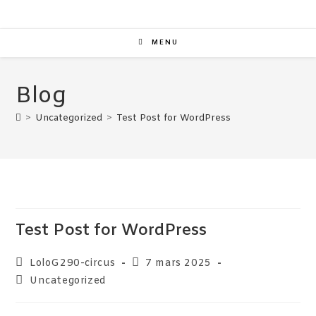
MENU
Blog
>
Uncategorized
>
Test Post for WordPress
Test Post for WordPress
LoloG290-circus
7 mars 2025
Uncategorized