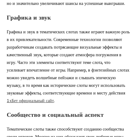
но и значительно увеличивают шансы на успешные выигрыши.
Графика и звук
Графика и звук в тематических слотах также играют важную роль
в их привлекательности. Современные технологии позволяют
разработчикам создавать потрясающие визуальные эффекты и
качественный звук, которые создают атмосфера погружения в
игру. Часто эти элементы соответствуют теме слота, что
усиливает впечатление от игры. Например, в фэнтезийных слотах
можно увидеть волшебные пейзажи и слышать эпическую
музыку, в то время как исторические слоты могут использовать
звуковые эффекты, соответствующие времени и месту действия
1хБет официальный сайт
.
Сообщество и социальный аспект
Тематические слоты также способствуют созданию сообщества