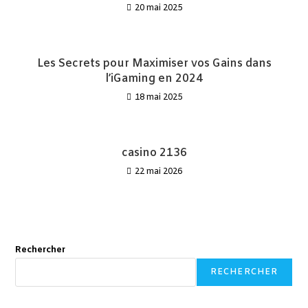
20 mai 2025
Les Secrets pour Maximiser vos Gains dans
l’iGaming en 2024
18 mai 2025
casino 2136
22 mai 2026
Rechercher
RECHERCHER