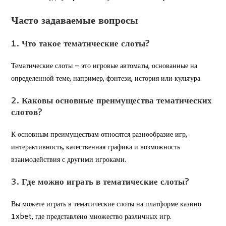
Часто задаваемые вопросы
1. Что такое тематические слоты?
Тематические слоты – это игровые автоматы, основанные на
определенной теме, например, фэнтези, история или культура.
2. Каковы основные преимущества тематических
слотов?
К основным преимуществам относятся разнообразие игр,
интерактивность, качественная графика и возможность
взаимодействия с другими игроками.
3. Где можно играть в тематические слоты?
Вы можете играть в тематические слоты на платформе казино
1xbet, где представлено множество различных игр.