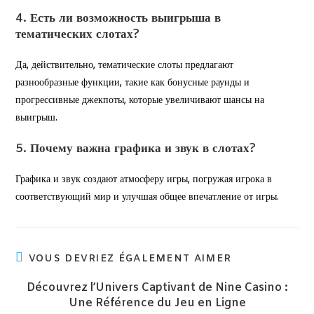
4. Есть ли возможность выигрыша в
тематических слотах?
Да, действительно, тематические слоты предлагают
разнообразные функции, такие как бонусные раунды и
прогрессивные джекпоты, которые увеличивают шансы на
выигрыш.
5. Почему важна графика и звук в слотах?
Графика и звук создают атмосферу игры, погружая игрока в
соответствующий мир и улучшая общее впечатление от игры.
VOUS DEVRIEZ ÉGALEMENT AIMER
Découvrez l’Univers Captivant de Nine Casino :
Une Référence du Jeu en Ligne