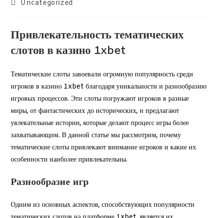
Uncategorized
Привлекательность тематических
слотов в казино 1xbet
Тематические слоты завоевали огромную популярность среди
игроков в казино 1xbet благодаря уникальности и разнообразию
игровых процессов. Эти слоты погружают игроков в разные
миры, от фантастических до исторических, и предлагают
увлекательные истории, которые делают процесс игры более
захватывающим. В данной статье мы рассмотрим, почему
тематические слоты привлекают внимание игроков и какие их
особенности наиболее привлекательны.
Разнообразие игр
Одним из основных аспектов, способствующих популярности
тематических слотов на платформе 1xbet, является их