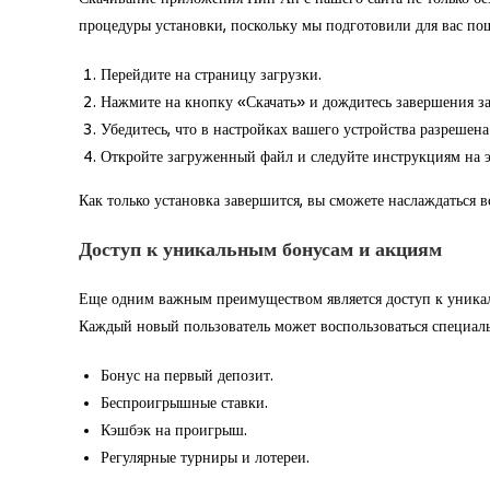
процедуры установки, поскольку мы подготовили для вас п
Перейдите на страницу загрузки.
Нажмите на кнопку «Скачать» и дождитесь завершения за
Убедитесь, что в настройках вашего устройства разрешен
Откройте загруженный файл и следуйте инструкциям на э
Как только установка завершится, вы сможете наслаждаться 
Доступ к уникальным бонусам и акциям
Еще одним важным преимуществом является доступ к уникал
Каждый новый пользователь может воспользоваться специал
Бонус на первый депозит.
Беспроигрышные ставки.
Кэшбэк на проигрыш.
Регулярные турниры и лотереи.