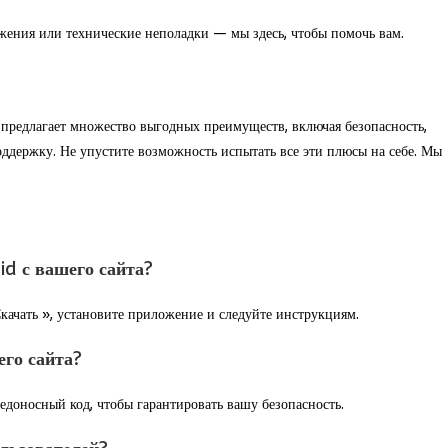
ожения или технические неполадки — мы здесь, чтобы помочь вам.
предлагает множество выгодных преимуществ, включая безопасность,
оддержку. Не упустите возможность испытать все эти плюсы на себе. Мы
id с вашего сайта?
качать », установите приложение и следуйте инструкциям.
его сайта?
едоносный код, чтобы гарантировать вашу безопасность.