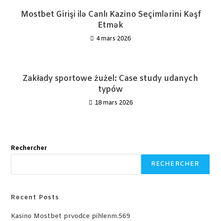
Mostbet Girişi ilə Canlı Kazino Seçimlərini Kəşf
Etmək
4 mars 2026
Zakłady sportowe żużel: Case study udanych
typów
18 mars 2026
Rechercher
RECHERCHER
Recent Posts
Kasino Mostbet prvodce pihlenm.569