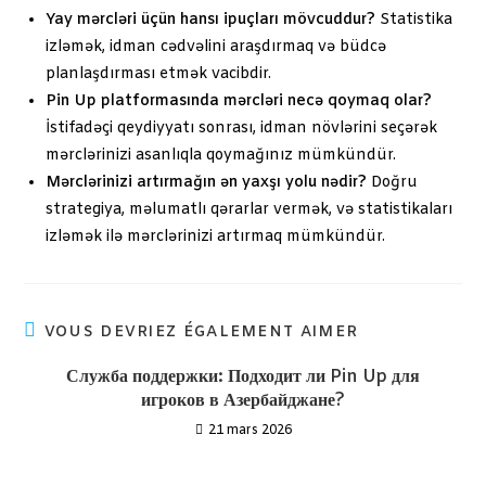
Yay mərcləri üçün hansı ipuçları mövcuddur?
Statistika
izləmək, idman cədvəlini araşdırmaq və büdcə
planlaşdırması etmək vacibdir.
Pin Up platformasında mərcləri necə qoymaq olar?
İstifadəçi qeydiyyatı sonrası, idman növlərini seçərək
mərclərinizi asanlıqla qoymağınız mümkündür.
Mərclərinizi artırmağın ən yaxşı yolu nədir?
Doğru
strategiya, məlumatlı qərarlar vermək, və statistikaları
izləmək ilə mərclərinizi artırmaq mümkündür.
VOUS DEVRIEZ ÉGALEMENT AIMER
Служба поддержки: Подходит ли Pin Up для
игроков в Азербайджане?
21 mars 2026