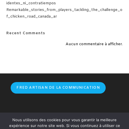
identes_ni_contratiempos
Remarkable_stories_from_players_tackling_the_challenge_o
f_chicken_road_canada_ar
Recent Comments
Aucun commentaire à afficher.
FRED ARTISAN DE LA COMMUNICATION
Nous utilisons des cookies pour vous garantir la meilleure
expérience sur notre site web. Si vous continuez à utiliser ce