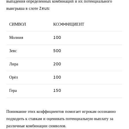
выпадения определенных комбинаций и их потенциального
выигрыша в слоте Zeus:
СИМВОЛ
КОЭФФИЦИЕНТ
Молния
100
Зевс
500
Лира
200
Орёл
100
Гера
150
Понимание этих коэффициентов помогает игрокам осознанно
подходить к ставкам и оценивать потенциальную выплату за
различные комбинации символов.