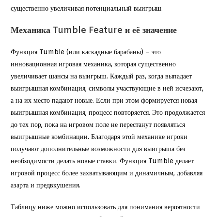
существенно увеличивая потенциальный выигрыш.
Механика Tumble Feature и её значение
Функция Tumble (или каскадные барабаны) – это
инновационная игровая механика, которая существенно
увеличивает шансы на выигрыш. Каждый раз, когда выпадает
выигрышная комбинация, символы участвующие в ней исчезают,
а на их место падают новые. Если при этом формируется новая
выигрышная комбинация, процесс повторяется. Это продолжается
до тех пор, пока на игровом поле не перестанут появляться
выигрышные комбинации. Благодаря этой механике игроки
получают дополнительные возможности для выигрыша без
необходимости делать новые ставки. Функция Tumble делает
игровой процесс более захватывающим и динамичным, добавляя
азарта и предвкушения.
Таблицу ниже можно использовать для понимания вероятности