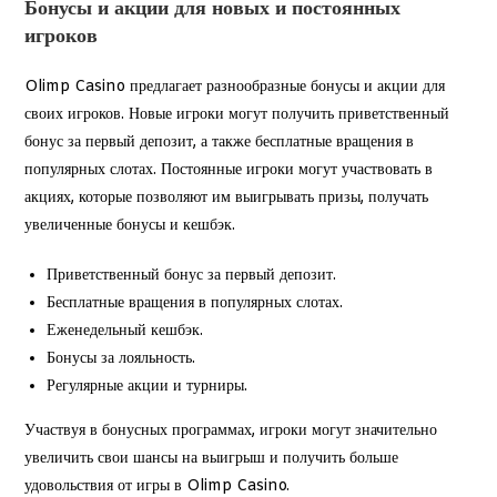
Бонусы и акции для новых и постоянных
игроков
Olimp Casino предлагает разнообразные бонусы и акции для
своих игроков. Новые игроки могут получить приветственный
бонус за первый депозит, а также бесплатные вращения в
популярных слотах. Постоянные игроки могут участвовать в
акциях, которые позволяют им выигрывать призы, получать
увеличенные бонусы и кешбэк.
Приветственный бонус за первый депозит.
Бесплатные вращения в популярных слотах.
Еженедельный кешбэк.
Бонусы за лояльность.
Регулярные акции и турниры.
Участвуя в бонусных программах, игроки могут значительно
увеличить свои шансы на выигрыш и получить больше
удовольствия от игры в Olimp Casino.