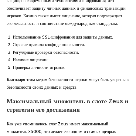
защищена современными технологиями шифрования, что
обеспечивает защиту личных данных и финансовых транзакций
игроков. Казино также имеет лицензию, которая подтверждает
его легальность и соответствие международным стандартам.
Использование SSL-шифрования для защиты данных.
Строгие правила конфиденциальности.
Регулярные проверки безопасности.
Наличие лицензии.
Проверка личности игроков.
Благодаря этим мерам безопасности игроки могут быть уверены в
безопасности своих данных и средств.
Максимальный множитель в слоте Zeus и
стратегии его достижения
Как уже упоминалось, слот Zeus имеет максимальный
множитель x5000, что делает его одним из самых щедрых