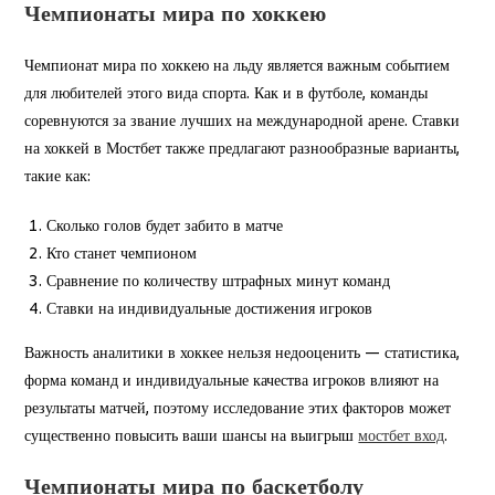
Чемпионаты мира по хоккею
Чемпионат мира по хоккею на льду является важным событием
для любителей этого вида спорта. Как и в футболе, команды
соревнуются за звание лучших на международной арене. Ставки
на хоккей в Мостбет также предлагают разнообразные варианты,
такие как:
Сколько голов будет забито в матче
Кто станет чемпионом
Сравнение по количеству штрафных минут команд
Ставки на индивидуальные достижения игроков
Важность аналитики в хоккее нельзя недооценить — статистика,
форма команд и индивидуальные качества игроков влияют на
результаты матчей, поэтому исследование этих факторов может
существенно повысить ваши шансы на выигрыш
мостбет вход
.
Чемпионаты мира по баскетболу