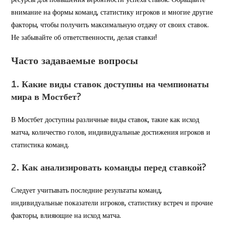
ресурсы для повышения вероятности успеха ставок. Обращайте
внимание на формы команд, статистику игроков и многие другие
факторы, чтобы получить максимальную отдачу от своих ставок.
Не забывайте об ответственности, делая ставки!
Часто задаваемые вопросы
1. Какие виды ставок доступны на чемпионаты
мира в Мостбет?
В Мостбет доступны различные виды ставок, такие как исход
матча, количество голов, индивидуальные достижения игроков и
статистика команд.
2. Как анализировать команды перед ставкой?
Следует учитывать последние результаты команд,
индивидуальные показатели игроков, статистику встреч и прочие
факторы, влияющие на исход матча.