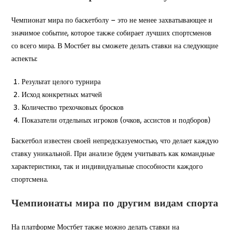
Чемпионат мира по баскетболу – это не менее захватывающее и
значимое событие, которое также собирает лучших спортсменов
со всего мира. В Мостбет вы сможете делать ставки на следующие
аспекты:
Результат целого турнира
Исход конкретных матчей
Количество трехочковых бросков
Показатели отдельных игроков (очков, ассистов и подборов)
Баскетбол известен своей непредсказуемостью, что делает каждую
ставку уникальной. При анализе будем учитывать как командные
характеристики, так и индивидуальные способности каждого
спортсмена.
Чемпионаты мира по другим видам спорта
На платформе Мостбет также можно делать ставки на