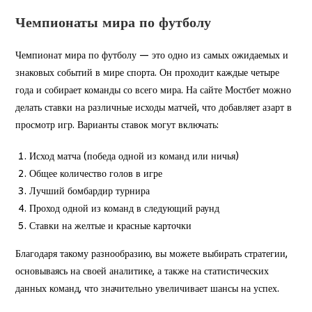
Чемпионаты мира по футболу
Чемпионат мира по футболу — это одно из самых ожидаемых и
знаковых событий в мире спорта. Он проходит каждые четыре
года и собирает команды со всего мира. На сайте Мостбет можно
делать ставки на различные исходы матчей, что добавляет азарт в
просмотр игр. Варианты ставок могут включать:
Исход матча (победа одной из команд или ничья)
Общее количество голов в игре
Лучший бомбардир турнира
Проход одной из команд в следующий раунд
Ставки на желтые и красные карточки
Благодаря такому разнообразию, вы можете выбирать стратегии,
основываясь на своей аналитике, а также на статистических
данных команд, что значительно увеличивает шансы на успех.