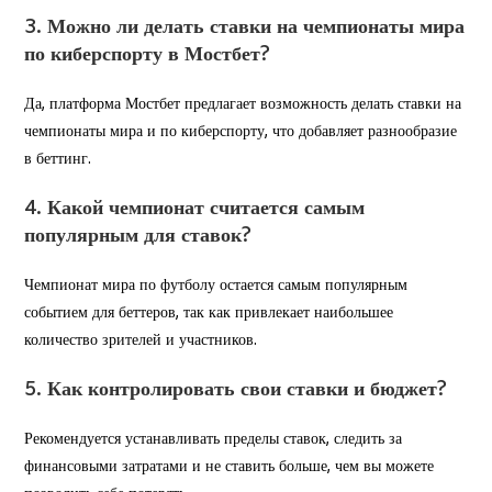
3. Можно ли делать ставки на чемпионаты мира
по киберспорту в Мостбет?
Да, платформа Мостбет предлагает возможность делать ставки на
чемпионаты мира и по киберспорту, что добавляет разнообразие
в беттинг.
4. Какой чемпионат считается самым
популярным для ставок?
Чемпионат мира по футболу остается самым популярным
событием для беттеров, так как привлекает наибольшее
количество зрителей и участников.
5. Как контролировать свои ставки и бюджет?
Рекомендуется устанавливать пределы ставок, следить за
финансовыми затратами и не ставить больше, чем вы можете