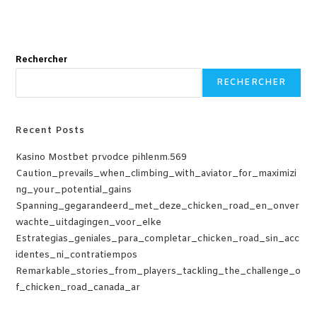
Rechercher
RECHERCHER
Recent Posts
Kasino Mostbet prvodce pihlenm.569
Caution_prevails_when_climbing_with_aviator_for_maximizi
ng_your_potential_gains
Spanning_gegarandeerd_met_deze_chicken_road_en_onver
wachte_uitdagingen_voor_elke
Estrategias_geniales_para_completar_chicken_road_sin_acc
identes_ni_contratiempos
Remarkable_stories_from_players_tackling_the_challenge_o
f_chicken_road_canada_ar