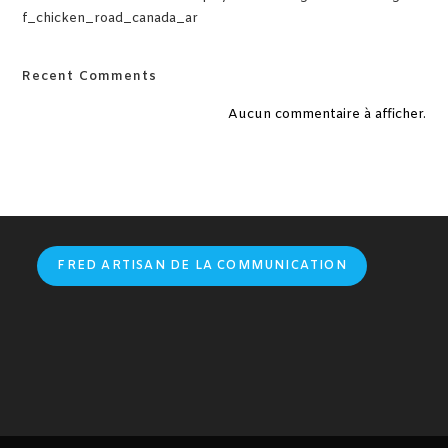
f_chicken_road_canada_ar
Recent Comments
Aucun commentaire à afficher.
FRED ARTISAN DE LA COMMUNICATION