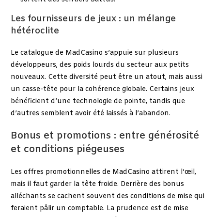
Les fournisseurs de jeux : un mélange
hétéroclite
Le catalogue de MadCasino s’appuie sur plusieurs
développeurs, des poids lourds du secteur aux petits
nouveaux. Cette diversité peut être un atout, mais aussi
un casse-tête pour la cohérence globale. Certains jeux
bénéficient d’une technologie de pointe, tandis que
d’autres semblent avoir été laissés à l’abandon.
Bonus et promotions : entre générosité
et conditions piégeuses
Les offres promotionnelles de MadCasino attirent l’œil,
mais il faut garder la tête froide. Derrière des bonus
alléchants se cachent souvent des conditions de mise qui
feraient pâlir un comptable. La prudence est de mise