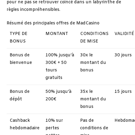
pour ne pas se retrouver coincé dans un labyrinthe de
règles incompréhensibles.
Résumé des principales offres de MadCasino
TYPE DE
MONTANT
CONDITIONS
VALIDITÉ
BONUS
DE MISE
Bonus de
100% jusqu’à
30x le
30 jours
bienvenue
300€ + 50
montant du
tours
bonus
gratuits
Bonus de
50% jusqu’à
35x le
15 jours
dépôt
200€
montant du
bonus
Cashback
10% sur
Pas de
Hebdomad
hebdomadaire
pertes
conditions de