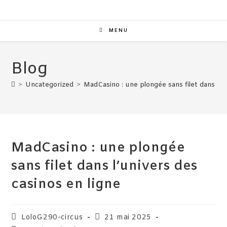
MENU
Blog
>
Uncategorized
>
MadCasino : une plongée sans filet dans l’un
MadCasino : une plongée
sans filet dans l’univers des
casinos en ligne
LoloG290-circus
21 mai 2025