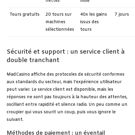
nettes
mise
Tours gratuits
20 tours sur
40x les gains
7 jours
machines
issus des
sélectionnées
tours
Sécurité et support : un service client à
double tranchant
MadCasino affiche des protocoles de sécurité conformes
aux standards du secteur, mais l’expérience utilisateur
peut varier. Le service client est disponible, mais les
réponses ne sont pas toujours à la hauteur des attentes,
oscillant entre rapidité et silence radio. Un peu comme un
croupier qui vous sourit un coup, puis vous ignore le
suivant.
Méthodes de paiement : un éventail