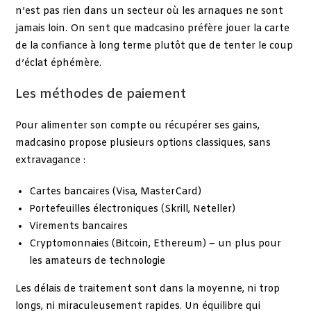
n’est pas rien dans un secteur où les arnaques ne sont
jamais loin. On sent que madcasino préfère jouer la carte
de la confiance à long terme plutôt que de tenter le coup
d’éclat éphémère.
Les méthodes de paiement
Pour alimenter son compte ou récupérer ses gains,
madcasino propose plusieurs options classiques, sans
extravagance :
Cartes bancaires (Visa, MasterCard)
Portefeuilles électroniques (Skrill, Neteller)
Virements bancaires
Cryptomonnaies (Bitcoin, Ethereum) – un plus pour
les amateurs de technologie
Les délais de traitement sont dans la moyenne, ni trop
longs, ni miraculeusement rapides. Un équilibre qui