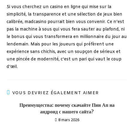
Si vous cherchez un casino en ligne qui mise sur la
simplicité, la transparence et une sélection de jeux bien
calibrée, madcasino pourrait bien vous convenir. Ce n’est
pas la machine à sous qui vous fera sauter au plafond, ni
le bonus qui vous transformera en millionnaire du jour au
lendemain. Mais pour les joueurs qui préfèrent une
expérience sans chichis, avec un soupçon de sérieux et
une pincée de modernité, c’est un pari qui vaut le coup
d’œil.
VOUS DEVRIEZ ÉGALEMENT AIMER
Преимущества: почему скачайте Пин Ап на
андроид с нашего сайта?
8 mars 2026