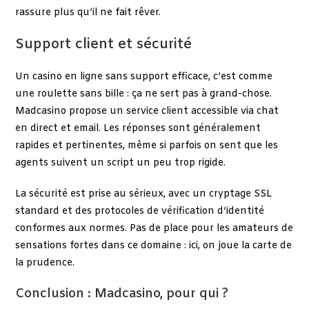
rassure plus qu’il ne fait rêver.
Support client et sécurité
Un casino en ligne sans support efficace, c’est comme
une roulette sans bille : ça ne sert pas à grand-chose.
Madcasino propose un service client accessible via chat
en direct et email. Les réponses sont généralement
rapides et pertinentes, même si parfois on sent que les
agents suivent un script un peu trop rigide.
La sécurité est prise au sérieux, avec un cryptage SSL
standard et des protocoles de vérification d’identité
conformes aux normes. Pas de place pour les amateurs de
sensations fortes dans ce domaine : ici, on joue la carte de
la prudence.
Conclusion : Madcasino, pour qui ?