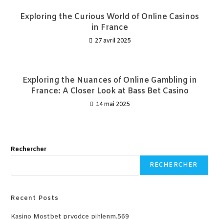
Exploring the Curious World of Online Casinos
in France
27 avril 2025
Exploring the Nuances of Online Gambling in
France: A Closer Look at Bass Bet Casino
14 mai 2025
Rechercher
RECHERCHER
Recent Posts
Kasino Mostbet prvodce pihlenm.569