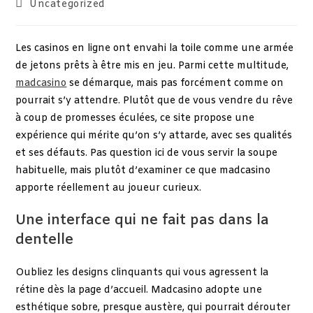
Uncategorized
Les casinos en ligne ont envahi la toile comme une armée
de jetons prêts à être mis en jeu. Parmi cette multitude,
madcasino
se démarque, mais pas forcément comme on
pourrait s’y attendre. Plutôt que de vous vendre du rêve
à coup de promesses éculées, ce site propose une
expérience qui mérite qu’on s’y attarde, avec ses qualités
et ses défauts. Pas question ici de vous servir la soupe
habituelle, mais plutôt d’examiner ce que madcasino
apporte réellement au joueur curieux.
Une interface qui ne fait pas dans la
dentelle
Oubliez les designs clinquants qui vous agressent la
rétine dès la page d’accueil. Madcasino adopte une
esthétique sobre, presque austère, qui pourrait dérouter