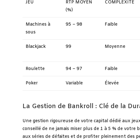
JEU
RTP MOYEN
COMPLEXITÉ
(%)
Machines à
95 – 98
Faible
sous
Blackjack
99
Moyenne
Roulette
94 – 97
Faible
Poker
Variable
Élevée
La Gestion de Bankroll : Clé de la Dur
Une gestion rigoureuse de votre capital dédié aux jeux
conseillé de ne jamais miser plus de 1 à 5 % de votre b
aux séries de défaites et de profiter pleinement des 