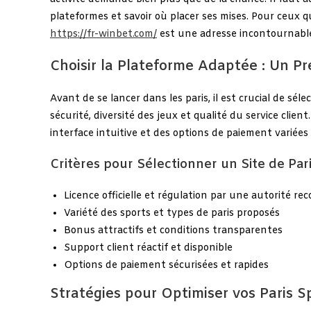
plateformes et savoir où placer ses mises. Pour ceux q
https://fr-winbet.com/
est une adresse incontournable 
Choisir la Plateforme Adaptée : Un Pr
Avant de se lancer dans les paris, il est crucial de sé
sécurité, diversité des jeux et qualité du service clien
interface intuitive et des options de paiement variées 
Critères pour Sélectionner un Site de Par
Licence officielle et régulation par une autorité r
Variété des sports et types de paris proposés
Bonus attractifs et conditions transparentes
Support client réactif et disponible
Options de paiement sécurisées et rapides
Stratégies pour Optimiser vos Paris Sp