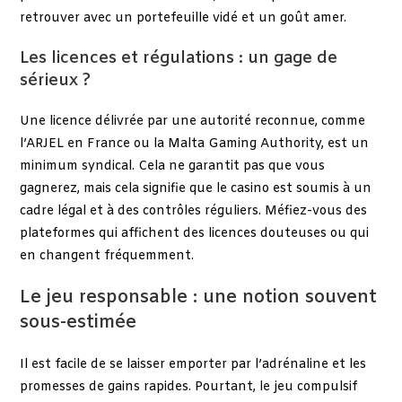
retrouver avec un portefeuille vidé et un goût amer.
Les licences et régulations : un gage de
sérieux ?
Une licence délivrée par une autorité reconnue, comme
l’ARJEL en France ou la Malta Gaming Authority, est un
minimum syndical. Cela ne garantit pas que vous
gagnerez, mais cela signifie que le casino est soumis à un
cadre légal et à des contrôles réguliers. Méfiez-vous des
plateformes qui affichent des licences douteuses ou qui
en changent fréquemment.
Le jeu responsable : une notion souvent
sous-estimée
Il est facile de se laisser emporter par l’adrénaline et les
promesses de gains rapides. Pourtant, le jeu compulsif