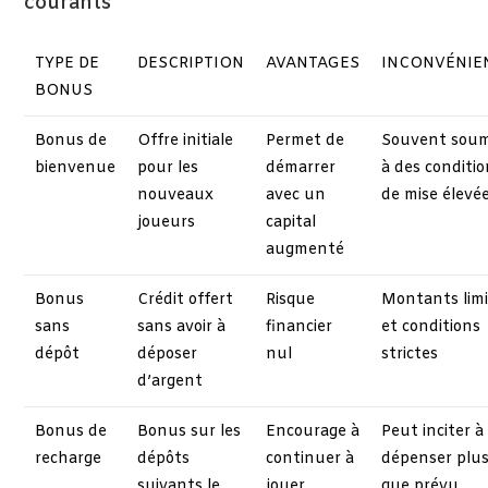
courants
TYPE DE
DESCRIPTION
AVANTAGES
INCONVÉNIE
BONUS
Bonus de
Offre initiale
Permet de
Souvent soum
bienvenue
pour les
démarrer
à des conditi
nouveaux
avec un
de mise élevé
joueurs
capital
augmenté
Bonus
Crédit offert
Risque
Montants limi
sans
sans avoir à
financier
et conditions
dépôt
déposer
nul
strictes
d’argent
Bonus de
Bonus sur les
Encourage à
Peut inciter à
recharge
dépôts
continuer à
dépenser plu
suivants le
jouer
que prévu