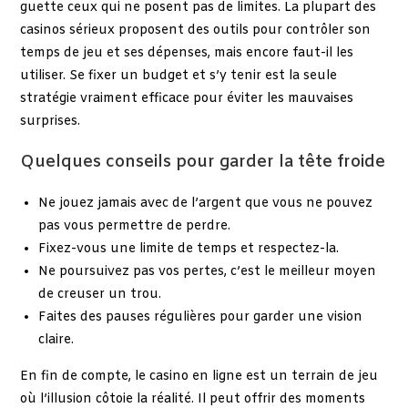
guette ceux qui ne posent pas de limites. La plupart des
casinos sérieux proposent des outils pour contrôler son
temps de jeu et ses dépenses, mais encore faut-il les
utiliser. Se fixer un budget et s’y tenir est la seule
stratégie vraiment efficace pour éviter les mauvaises
surprises.
Quelques conseils pour garder la tête froide
Ne jouez jamais avec de l’argent que vous ne pouvez
pas vous permettre de perdre.
Fixez-vous une limite de temps et respectez-la.
Ne poursuivez pas vos pertes, c’est le meilleur moyen
de creuser un trou.
Faites des pauses régulières pour garder une vision
claire.
En fin de compte, le casino en ligne est un terrain de jeu
où l’illusion côtoie la réalité. Il peut offrir des moments