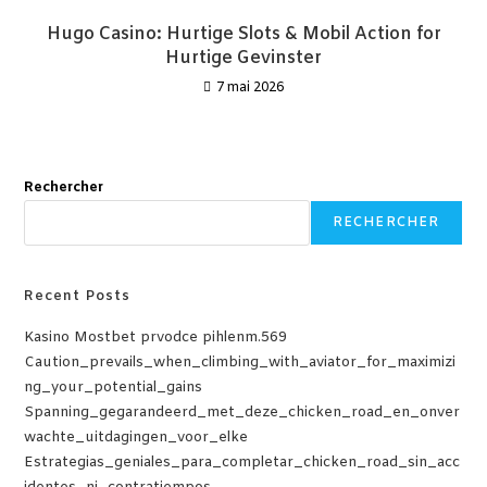
Hugo Casino: Hurtige Slots & Mobil Action for
Hurtige Gevinster
7 mai 2026
Rechercher
RECHERCHER
Recent Posts
Kasino Mostbet prvodce pihlenm.569
Caution_prevails_when_climbing_with_aviator_for_maximizi
ng_your_potential_gains
Spanning_gegarandeerd_met_deze_chicken_road_en_onver
wachte_uitdagingen_voor_elke
Estrategias_geniales_para_completar_chicken_road_sin_acc