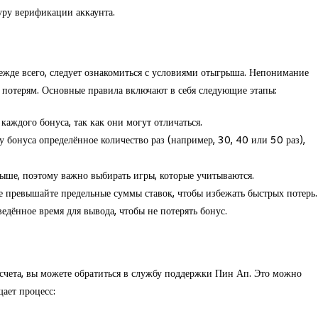
ру верификации аккаунта.
ежде всего, следует ознакомиться с условиями отыгрыша. Непонимание
 потерям. Основные правила включают в себя следующие этапы:
аждого бонуса, так как они могут отличаться.
бонуса определённое количество раз (например, 30, 40 или 50 раз),
рыше, поэтому важно выбирать игры, которые учитываются.
е превышайте предельные суммы ставок, чтобы избежать быстрых потерь.
ведённое время для вывода, чтобы не потерять бонус.
 счета, вы можете обратиться в службу поддержки Пин Ап. Это можно
щает процесс: