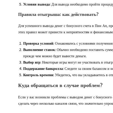
Условия вывода:
Для вывода необходимо пройти процеду
Правила отыгрыша: как действовать?
Для успешного вывода денег с бонусного счета в Пин Ап, пр
этих правил может привести к неприятностям и финансовым
Проверка условий:
Ознакомьтесь с условиями получения к
Выполнение ставок:
Обычно необходимо поставить сумму 
прежде чем можно будет вывести деньги.
Выбор игр:
Некоторые игры могут не участвовать в отыг
Поддержание банкролла:
Следите за своим балансом и н
Контроль времени:
Убедитесь, что вы укладываетесь в от
Куда обращаться в случае проблем?
Если у вас возникли проблемы с выводом денег с бонусного
сделать через несколько каналов связи, что значительно упро