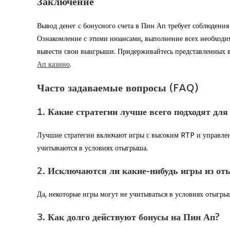
Заключение
Вывод денег с бонусного счета в Пин Ап требует соблюдени
Ознакомление с этими нюансами, выполнение всех необходи
вывести свои выигрыши. Придерживайтесь представленных в
Ап казино
.
Часто задаваемые вопросы (FAQ)
1. Какие стратегии лучше всего подходят дл
Лучшие стратегии включают игры с высоким RTP и управлен
учитываются в условиях отыгрыша.
2. Исключаются ли какие-нибудь игры из о
Да, некоторые игры могут не учитываться в условиях отыгры
3. Как долго действуют бонусы на Пин Ап?