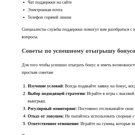
Чат поддержки на сайте
Электронная почта
Телефон горячей линии
Специалисты службы поддержки помогут вам разобраться с н
вопросы.
Советы по успешному отыгрышу бонус
Для того чтобы успешно отыграть бонус и иметь возможность
простым советам:
Изучение условий:
Всегда подавайте заявку на бонус, ког
Выбор подходящей стратегии:
Играйте в игры с высокой
выигрыш.
Регулярный мониторинг:
Постоянно отслеживайте свои с
Отказ от ловушек:
Не пытайтесь использовать спорные ст
Ответственное отношение:
Играйте на суммы, которые в