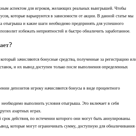
ажным аспектом для игроков, желающих реальных выигрышей. Чтобы
сов, которые варьируются в зависимости от акции. В данной статье мы
ила отыгрыша и какие шаги необходимо предпринять для успешного
озволит избежать неприятностей и быстро обналичить заработанное.
тает?
 который зачисляются бонусные средства, полученные за регистрацию ил
 ставок, и их вывод доступен только после выполнения определенных
ении депозитов игроку начисляются бонусы в виде процентного
, необходимо выполнить условия отыгрыша. Это включает в себя
других азартных играх.
срок действия, по истечении которого они могут быть аннулированы.
вод, которые могут ограничивать сумму, доступную для обналичивания 