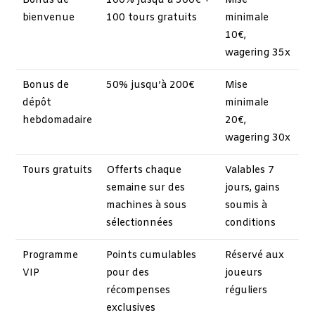
Bonus de
100% jusqu’à 500€ +
Mise
bienvenue
100 tours gratuits
minimale
10€,
wagering 35x
Bonus de
50% jusqu’à 200€
Mise
dépôt
minimale
hebdomadaire
20€,
wagering 30x
Tours gratuits
Offerts chaque
Valables 7
semaine sur des
jours, gains
machines à sous
soumis à
sélectionnées
conditions
Programme
Points cumulables
Réservé aux
VIP
pour des
joueurs
récompenses
réguliers
exclusives