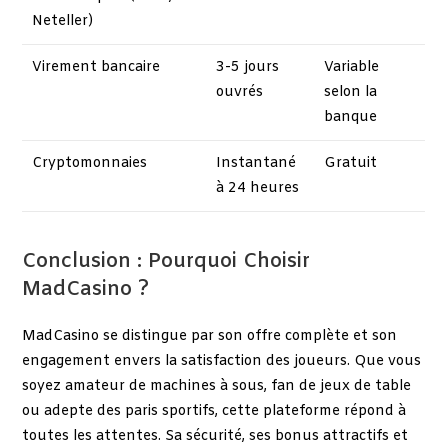
Neteller)
Virement bancaire
3-5 jours
Variable
ouvrés
selon la
banque
Cryptomonnaies
Instantané
Gratuit
à 24 heures
Conclusion : Pourquoi Choisir
MadCasino ?
MadCasino se distingue par son offre complète et son
engagement envers la satisfaction des joueurs. Que vous
soyez amateur de machines à sous, fan de jeux de table
ou adepte des paris sportifs, cette plateforme répond à
toutes les attentes. Sa sécurité, ses bonus attractifs et