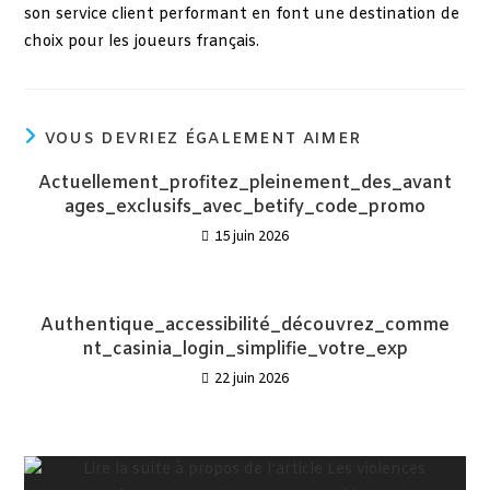
son service client performant en font une destination de
choix pour les joueurs français.
VOUS DEVRIEZ ÉGALEMENT AIMER
Actuellement_profitez_pleinement_des_avant
ages_exclusifs_avec_betify_code_promo
15 juin 2026
Authentique_accessibilité_découvrez_comme
nt_casinia_login_simplifie_votre_exp
22 juin 2026