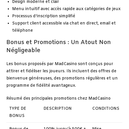
Design moderne et clair
Menu intuitif avec accès rapide aux catégories de jeux
Processus d’inscription simplifié
Support client accessible via chat en direct, email et
téléphone
Bonus et Promotions : Un Atout Non
Négligeable
Les bonus proposés par MadCasino sont conçus pour
attirer et fidéliser les joueurs. Ils incluent des offres de
bienvenue généreuses, des promotions régulières et un
programme de fidélité avantageux.
Résumé des principales promotions chez MadCasino
TYPE DE
DESCRIPTION
CONDITIONS
BONUS