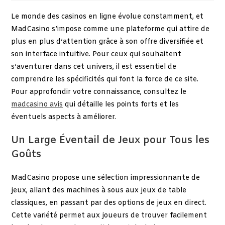
Le monde des casinos en ligne évolue constamment, et
MadCasino s’impose comme une plateforme qui attire de
plus en plus d’attention grâce à son offre diversifiée et
son interface intuitive. Pour ceux qui souhaitent
s’aventurer dans cet univers, il est essentiel de
comprendre les spécificités qui font la force de ce site.
Pour approfondir votre connaissance, consultez le
madcasino avis
qui détaille les points forts et les
éventuels aspects à améliorer.
Un Large Éventail de Jeux pour Tous les
Goûts
MadCasino propose une sélection impressionnante de
jeux, allant des machines à sous aux jeux de table
classiques, en passant par des options de jeux en direct.
Cette variété permet aux joueurs de trouver facilement