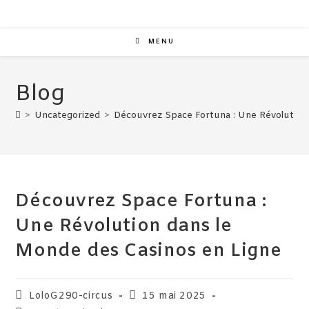
MENU
Blog
>
Uncategorized
>
Découvrez Space Fortuna : Une Révolution
Découvrez Space Fortuna :
Une Révolution dans le
Monde des Casinos en Ligne
LoloG290-circus
15 mai 2025