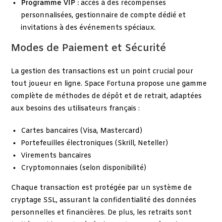
Programme VIP :
accès à des récompenses
personnalisées, gestionnaire de compte dédié et
invitations à des événements spéciaux.
Modes de Paiement et Sécurité
La gestion des transactions est un point crucial pour
tout joueur en ligne. Space Fortuna propose une gamme
complète de méthodes de dépôt et de retrait, adaptées
aux besoins des utilisateurs français :
Cartes bancaires (Visa, Mastercard)
Portefeuilles électroniques (Skrill, Neteller)
Virements bancaires
Cryptomonnaies (selon disponibilité)
Chaque transaction est protégée par un système de
cryptage SSL, assurant la confidentialité des données
personnelles et financières. De plus, les retraits sont