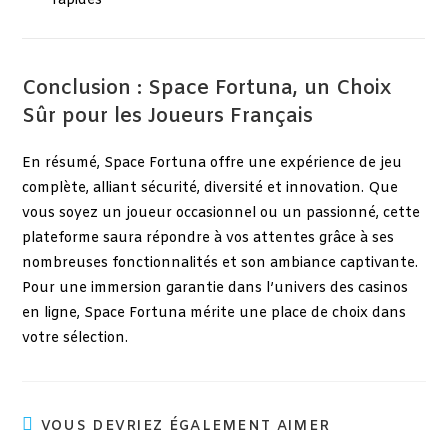
rapides
Conclusion : Space Fortuna, un Choix
Sûr pour les Joueurs Français
En résumé, Space Fortuna offre une expérience de jeu
complète, alliant sécurité, diversité et innovation. Que
vous soyez un joueur occasionnel ou un passionné, cette
plateforme saura répondre à vos attentes grâce à ses
nombreuses fonctionnalités et son ambiance captivante.
Pour une immersion garantie dans l’univers des casinos
en ligne, Space Fortuna mérite une place de choix dans
votre sélection.
VOUS DEVRIEZ ÉGALEMENT AIMER