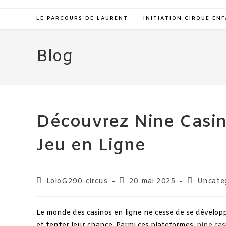
LE PARCOURS DE LAURENT
INITIATION CIRQUE EN
Blog
Découvrez Nine Casin
Jeu en Ligne
LoloG290-circus
20 mai 2025
Uncate
Le monde des casinos en ligne ne cesse de se dévelop
et tenter leur chance. Parmi ces plateformes,
nine cas