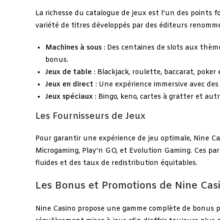
La richesse du catalogue de jeux est l’un des points 
variété de titres développés par des éditeurs renommé
Machines à sous :
Des centaines de slots aux thèmes
bonus.
Jeux de table :
Blackjack, roulette, baccarat, poker 
Jeux en direct :
Une expérience immersive avec des c
Jeux spéciaux :
Bingo, keno, cartes à gratter et aut
Les Fournisseurs de Jeux
Pour garantir une expérience de jeu optimale, Nine C
Microgaming, Play’n GO, et Evolution Gaming. Ces par
fluides et des taux de redistribution équitables.
Les Bonus et Promotions de Nine Cas
Nine Casino propose une gamme complète de bonus pour