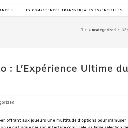
FANCE
LES COMPÉTENCES TRANSVERSALES ESSENTIELLES
>
Uncategorized
>
Déc
o : L’Expérience Ultime d
gorized
per, offrant aux joueurs une multitude d’options pour s’amuser
ino
se distingue par son interface conviviale, sa large sélection d