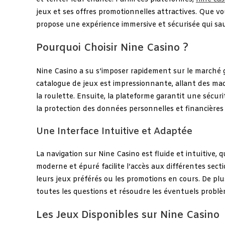
jeux et ses offres promotionnelles attractives. Que v
propose une expérience immersive et sécurisée qui sa
Pourquoi Choisir Nine Casino ?
Nine Casino a su s’imposer rapidement sur le marché g
catalogue de jeux est impressionnante, allant des mac
la roulette. Ensuite, la plateforme garantit une sécur
la protection des données personnelles et financières
Une Interface Intuitive et Adaptée
La navigation sur Nine Casino est fluide et intuitive, 
moderne et épuré facilite l’accès aux différentes sec
leurs jeux préférés ou les promotions en cours. De plus
toutes les questions et résoudre les éventuels problè
Les Jeux Disponibles sur Nine Casino