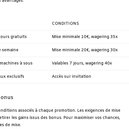
d’avantages.
CONDITIONS
ours gratuits
Mise minimale 10€, wagering 35x
e semaine
Mise minimale 20€, wagering 30x
 machines à sous
Valables 7 jours, wagering 40x
aux exclusifs
Accès sur invitation
 Bonus
conditions associés à chaque promotion. Les exigences de mise
tirer les gains issus des bonus. Pour maximiser vos chances,
es de mise.