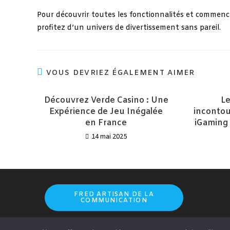
Pour découvrir toutes les fonctionnalités et commencer
profitez d’un univers de divertissement sans pareil.
VOUS DEVRIEZ ÉGALEMENT AIMER
Découvrez Verde Casino : Une
L
Expérience de Jeu Inégalée
inconto
en France
iGaming
14 mai 2025
FRED ARTISAN DE LA
COMMUNICATION