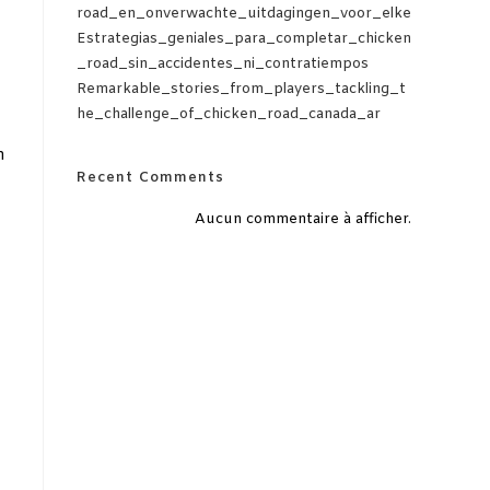
road_en_onverwachte_uitdagingen_voor_elke
Estrategias_geniales_para_completar_chicken
_road_sin_accidentes_ni_contratiempos
Remarkable_stories_from_players_tackling_t
he_challenge_of_chicken_road_canada_ar
n
Recent Comments
t
Aucun commentaire à afficher.