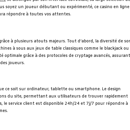
ous soyez un joueur débutant ou expérimenté, ce casino en ligne
ura répondre à toutes vos attentes.
râce à plusieurs atouts majeurs. Tout d’abord, la diversité de so
hines à sous aux jeux de table classiques comme le blackjack ou
ité optimale grâce à des protocoles de cryptage avancés, assuran
 des joueurs.
que ce soit sur ordinateur, tablette ou smartphone. Le design
tions du site, permettant aux utilisateurs de trouver rapidement
, le service client est disponible 24h/24 et 7j/7 pour répondre à
mes.