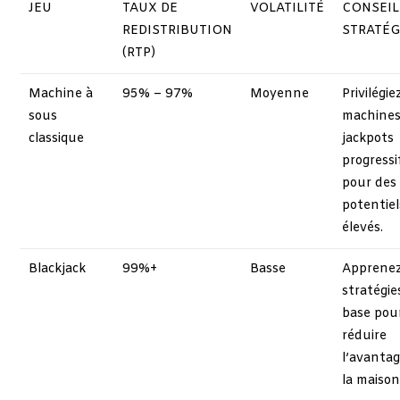
JEU
TAUX DE
VOLATILITÉ
CONSEIL
REDISTRIBUTION
STRATÉ
(RTP)
Machine à
95% – 97%
Moyenne
Privilégie
sous
machines
classique
jackpots
progressi
pour des
potentiel
élevés.
Blackjack
99%+
Basse
Apprenez
stratégie
base pou
réduire
l’avanta
la maison