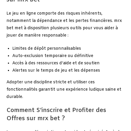
Le jeu en ligne comporte des risques inhérents,
notamment la dépendance et les pertes financières. mrx
bet met à disposition plusieurs outils pour vous aider à
jouer de manière responsable :
Limites de dépôt personnalisables
Auto-exclusion temporaire ou définitive
Accès à des ressources d’aide et de soutien
Alertes sur le temps de jeu et les dépenses
Adopter une discipline stricte et utiliser ces
fonctionnalités garantit une expérience ludique saine et
durable.
Comment S’inscrire et Profiter des
Offres sur mrx bet ?