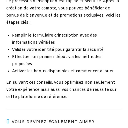
Le processus d’inscription est rapide et sécurisé. Après la
création de votre compte, vous pouvez bénéficier de
bonus de bienvenue et de promotions exclusives. Voici les
étapes clés :
Remplir le formulaire d’inscription avec des
informations vérifiées
Valider votre identité pour garantir la sécurité
Effectuer un premier dépôt via les méthodes
proposées
Activer les bonus disponibles et commencer à jouer
En suivant ces conseils, vous optimisez non seulement
votre expérience mais aussi vos chances de réussite sur
cette plateforme de référence.
VOUS DEVRIEZ ÉGALEMENT AIMER