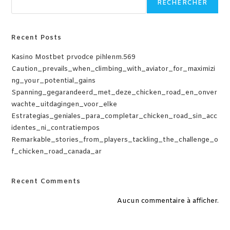
RECHERCHER
Recent Posts
Kasino Mostbet prvodce pihlenm.569
Caution_prevails_when_climbing_with_aviator_for_maximizi
ng_your_potential_gains
Spanning_gegarandeerd_met_deze_chicken_road_en_onver
wachte_uitdagingen_voor_elke
Estrategias_geniales_para_completar_chicken_road_sin_acc
identes_ni_contratiempos
Remarkable_stories_from_players_tackling_the_challenge_o
f_chicken_road_canada_ar
Recent Comments
Aucun commentaire à afficher.