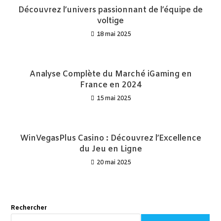
Découvrez l’univers passionnant de l’équipe de
voltige
18 mai 2025
Analyse Complète du Marché iGaming en
France en 2024
15 mai 2025
WinVegasPlus Casino : Découvrez l’Excellence
du Jeu en Ligne
20 mai 2025
Rechercher