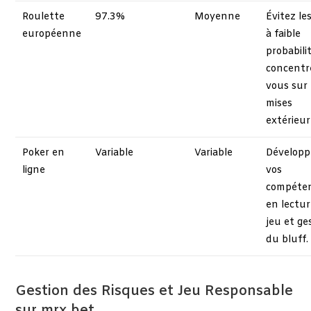
Roulette
97.3%
Moyenne
Évitez les
européenne
à faible
probabilit
concentr
vous sur 
mises
extérieur
Poker en
Variable
Variable
Développ
ligne
vos
compéte
en lectur
jeu et ge
du bluff.
Gestion des Risques et Jeu Responsable
sur mrx bet