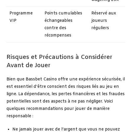
Programme
Points cumulables
Réservé aux
VIP
échangeables
joueurs
contre des
réguliers
récompenses
Risques et Précautions à Considérer
Avant de Jouer
Bien que Bassbet Casino offre une expérience sécurisée, il
est essentiel d’être conscient des risques liés au jeu en
ligne. La dépendance, les pertes financières et les fraudes
potentielles sont des aspects à ne pas négliger. Voici
quelques recommandations pour jouer de manière
responsable :
Ne jamais jouer avec de l’argent que vous ne pouvez