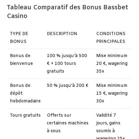
Tableau Comparatif des Bonus Bassbet
Casino
TYPE DE
DESCRIPTION
CONDITIONS
BONUS
PRINCIPALES
Bonus de
100 % jusqu’à 500
Mise minimum
bienvenue
€ + 100 tours
20 €, wagering
gratuits
35x
Bonus de
50 % jusqu’à 200 €
Mise minimum
dépôt
15 €, wagering
hebdomadaire
30x
Tours gratuits
Offerts sur
Validité 7
certaines machines
jours, gains
à sous
soumis à
wagering 25x