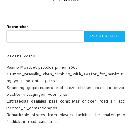
Rechercher
RECHERCHER
Recent Posts
Kasino Mostbet prvodce pihlenm.569
Caution_prevails_when_climbing_with_aviator_for_maximizi
ng_your_potential_gains
Spanning_gegarandeerd_met_deze_chicken_road_en_onver
wachte_uitdagingen_voor_elke
Estrategias_geniales_para_completar_chicken_road_sin_acc
identes_ni_contratiempos
Remarkable_stories_from_players_tackling_the_challenge_o
f_chicken_road_canada_ar