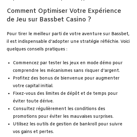
Comment Optimiser Votre Expérience
de Jeu sur Bassbet Casino ?
Pour tirer le meilleur parti de votre aventure sur Bassbet,
il est indispensable d’adopter une stratégie réfléchie. Voici
quelques conseils pratiques :
Commencez par tester les jeux en mode démo pour
comprendre les mécanismes sans risquer d’argent.
Profitez des bonus de bienvenue pour augmenter
votre capital initial.
Fixez-vous des limites de dépôt et de temps pour
éviter toute dérive.
Consultez régulièrement les conditions des
promotions pour éviter les mauvaises surprises.
Utilisez les outils de gestion de bankroll pour suivre
vos gains et pertes.