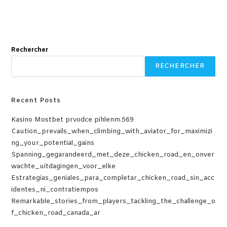
Rechercher
RECHERCHER
Recent Posts
Kasino Mostbet prvodce pihlenm.569
Caution_prevails_when_climbing_with_aviator_for_maximizi
ng_your_potential_gains
Spanning_gegarandeerd_met_deze_chicken_road_en_onver
wachte_uitdagingen_voor_elke
Estrategias_geniales_para_completar_chicken_road_sin_acc
identes_ni_contratiempos
Remarkable_stories_from_players_tackling_the_challenge_o
f_chicken_road_canada_ar