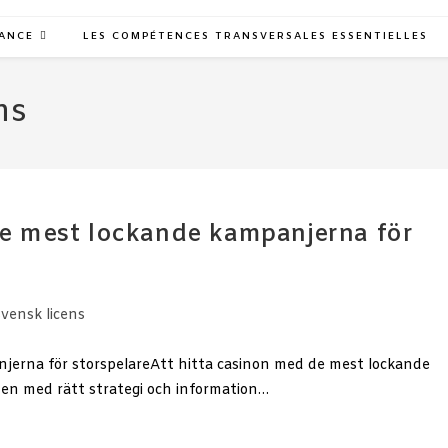
FANCE
LES COMPÉTENCES TRANSVERSALES ESSENTIELLES
ns
e mest lockande kampanjerna för
svensk licens
jerna för storspelareAtt hitta casinon med de mest lockande
en med rätt strategi och information…