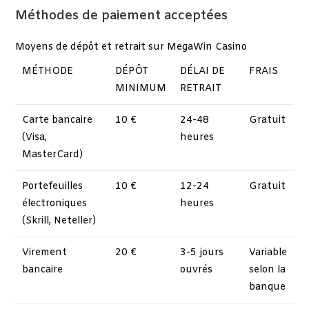
Méthodes de paiement acceptées
Moyens de dépôt et retrait sur MegaWin Casino
MÉTHODE
DÉPÔT
DÉLAI DE
FRAIS
MINIMUM
RETRAIT
Carte bancaire
10 €
24-48
Gratuit
(Visa,
heures
MasterCard)
Portefeuilles
10 €
12-24
Gratuit
électroniques
heures
(Skrill, Neteller)
Virement
20 €
3-5 jours
Variable
bancaire
ouvrés
selon la
banque