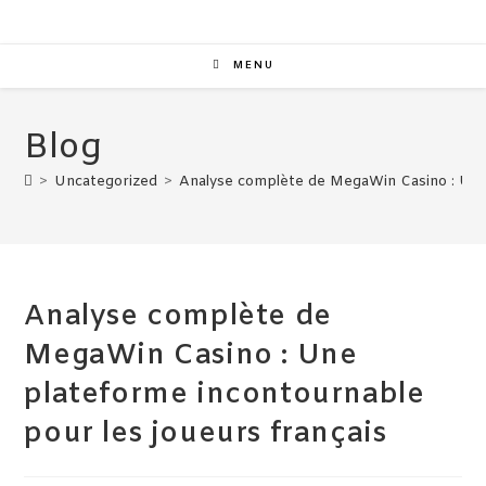
MENU
Blog
>
Uncategorized
>
Analyse complète de MegaWin Casino : Une 
Analyse complète de
MegaWin Casino : Une
plateforme incontournable
pour les joueurs français