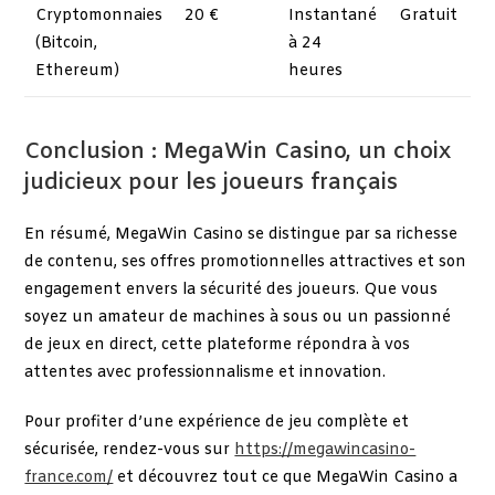
Cryptomonnaies
20 €
Instantané
Gratuit
(Bitcoin,
à 24
Ethereum)
heures
Conclusion : MegaWin Casino, un choix
judicieux pour les joueurs français
En résumé, MegaWin Casino se distingue par sa richesse
de contenu, ses offres promotionnelles attractives et son
engagement envers la sécurité des joueurs. Que vous
soyez un amateur de machines à sous ou un passionné
de jeux en direct, cette plateforme répondra à vos
attentes avec professionnalisme et innovation.
Pour profiter d’une expérience de jeu complète et
sécurisée, rendez-vous sur
https://megawincasino-
france.com/
et découvrez tout ce que MegaWin Casino a