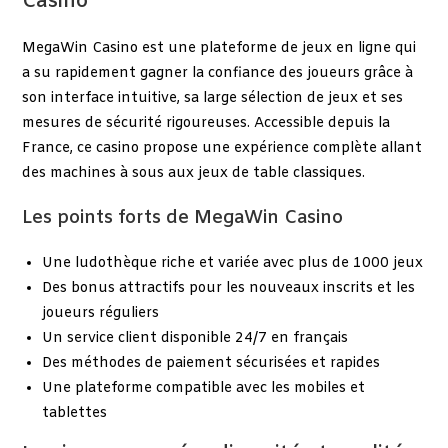
Casino
MegaWin Casino est une plateforme de jeux en ligne qui
a su rapidement gagner la confiance des joueurs grâce à
son interface intuitive, sa large sélection de jeux et ses
mesures de sécurité rigoureuses. Accessible depuis la
France, ce casino propose une expérience complète allant
des machines à sous aux jeux de table classiques.
Les points forts de MegaWin Casino
Une ludothèque riche et variée avec plus de 1000 jeux
Des bonus attractifs pour les nouveaux inscrits et les
joueurs réguliers
Un service client disponible 24/7 en français
Des méthodes de paiement sécurisées et rapides
Une plateforme compatible avec les mobiles et
tablettes