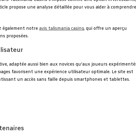
article propose une analyse détaillée pour vous aider à comprendr
ez également notre
avis talismania casino
, qui offre un aperçu
ons proposées.
lisateur
itive, adaptée aussi bien aux novices qu’aux joueurs expérimenté
pages favorisent une expérience utilisateur optimale. Le site est
ntissant un accès sans faille depuis smartphones et tablettes.
tenaires