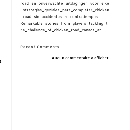
road_en_onverwachte_uitdagingen_voor_elke
e
Estrategias_geniales_para_completar_chicken
_road_sin_accidentes_ni_contratiempos
Remarkable_stories_from_players_tackling_t
he_challenge_of_chicken_road_canada_ar
Recent Comments
Aucun commentaire à afficher.
s.