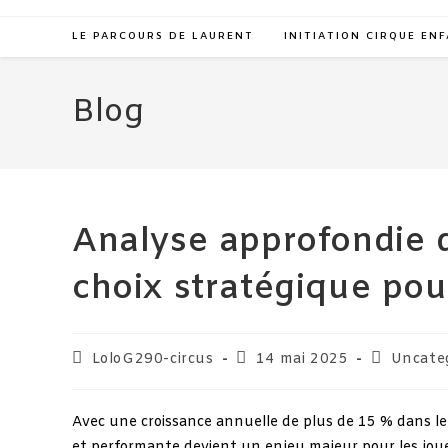
LE PARCOURS DE LAURENT
INITIATION CIRQUE EN
Blog
Analyse approfondie d
choix stratégique pou
LoloG290-circus
14 mai 2025
Uncate
Avec une croissance annuelle de plus de 15 % dans le 
et performante devient un enjeu majeur pour les jou